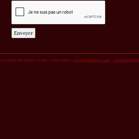
copyright Ma Bonne Étoile - conception :
wwwfglfdesign.com
-
mentions léga