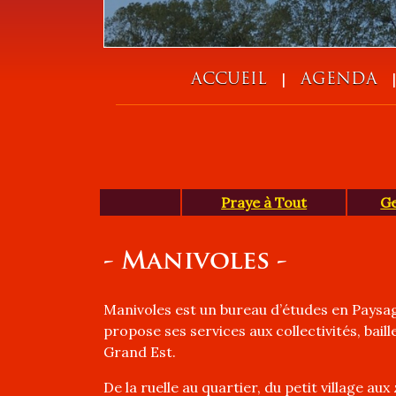
|
ACCUEIL
AGENDA
Praye à Tout
Ge
- Manivoles -
Manivoles est un bureau d’études en Paysa
propose ses services aux collectivités, baill
Grand Est.
De la ruelle au quartier, du petit village au