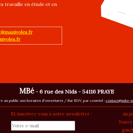
es travaille en étude et en
t@manivoles.fr
voles.fr
MBé
- 6 rue des Nids - 54116 PRAYE
re au public aux horaires d'ouvertures / Sur RDV, par courriel :
contact@mbe-p
Et inscrivez-vous à notre newsletter :
Au p
Nancy :
gauch