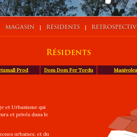
|
|
|
MAGASIN
RÉSIDENTS
RETROSPECTIV
Résidents
tsmall Prod
Dom Dom Fer Tordu
Manivole
ge et Urbanisme qui
eurs et privés dans le
x zones urbaines, et du