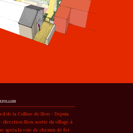
raye.com
ied de la Colline de Sion - Depuis
 direction Sion, sortie du village à
e après la voie de chemin de fer